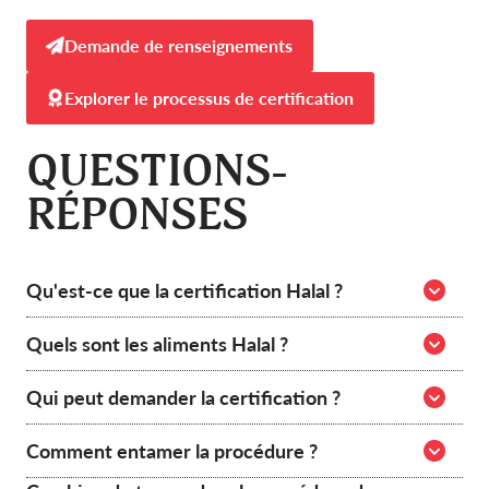
Demande de renseignements
Explorer le processus de certification
QUESTIONS-
RÉPONSES
Qu'est-ce que la certification Halal ?
Quels sont les aliments Halal ?
La certification halal confirme qu'un produit ou
une installation est conforme aux lois et
Qui peut demander la certification ?
exigences alimentaires islamiques. À la HMCA,
Les aliments halal sont ceux autorisés par les
ce processus implique un examen approfondi
lois alimentaires islamiques. Il s'agit
Comment entamer la procédure ?
du produit et un audit de l'installation avant de
généralement de la viande et de la volaille
Les entreprises de toutes tailles des secteurs de