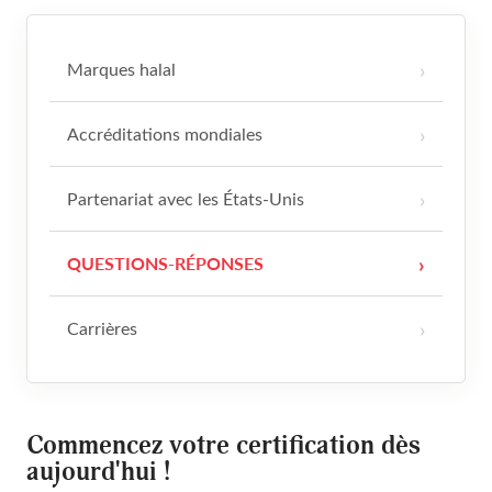
consommables
Contact
Restauration et hôtellerie
Marques halal
Accréditations mondiales
Dossier de presse
Partenariat avec les États-Unis
QUESTIONS-RÉPONSES
Carrières
Commencez votre certification dès
aujourd'hui !